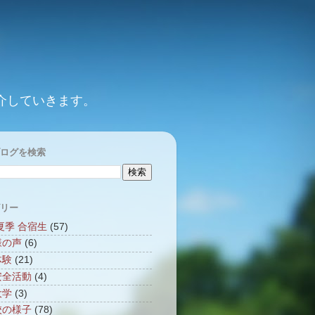
介していきます。
ログを検索
リー
1夏季 合宿生
(57)
様の声
(6)
体験
(21)
安全活動
(4)
大学
(3)
校の様子
(78)