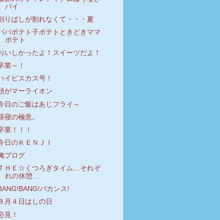
パイ
割りばしが割れなくて・・・夏
パパポテト子ポテトときどきママ
ポテト
おいしかったよ！スイーツだよ！
卒業～！
ハイビスカス号！
頭がマーライオン
今日のご飯はあじフライ～
昼寝の極意。
卒業！！！
今日のＫＥＮＪＩ
俺ブログ
ＴＨＥ☆くつろぎタイム…それぞ
れの休憩…
BANG!BANG!バカンス!
８月４日はしの日
必見！