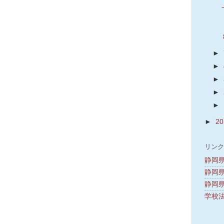
►
►
►
►
►
►
2
リンク
静岡
静岡県
静岡
学校