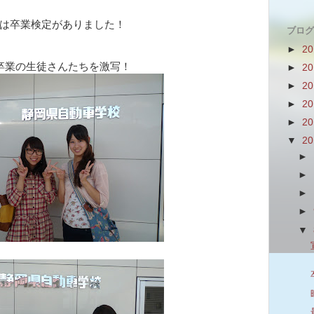
は卒業検定がありました！
ブログ
►
2
卒業の生徒さんたちを激写！
►
2
►
2
►
2
►
2
▼
2
►
►
►
►
▼