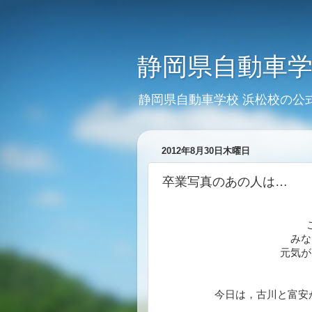
静岡県自動車学
静岡県自動車学校 浜松校の公
2012年8月30日木曜日
卒業写真のあの人は…
みな
元気が
今日は，古川と富安が