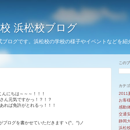
校 浜松校ブログ
式ブログです。浜松校の学校の様子やイベントなどを紹
このブ
カテゴ
201
こんにちは～～～！！！
さん元気ですかっ！？！？
お客
あれば免許がとれるっ！！！
感動
交通
静岡
ブログを書かせていただきますヽ(^。^)ノ
浜松