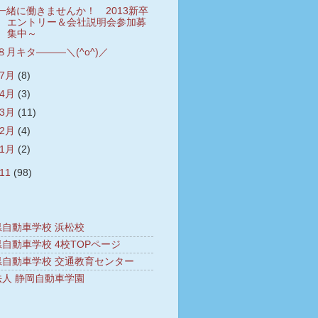
一緒に働きませんか！ 2013新卒
エントリー＆会社説明会参加募
集中～
８月キタ―――＼(^o^)／
7月
(8)
4月
(3)
3月
(11)
2月
(4)
1月
(2)
011
(98)
県自動車学校 浜松校
自動車学校 4校TOPページ
県自動車学校 交通教育センター
法人 静岡自動車学園