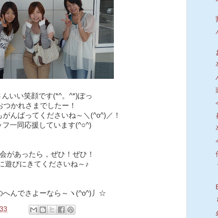
んいい笑顔です(*^。^*)ぽっ
おつかれさまでしたー！
がんばってくださいね～＼(^o^)／！
フ一同応援しています(^○^)
会があったら，ぜひ！ぜひ！
に遊びにきてくださいね～♪
へんでさよーなら～ヽ(^o^)丿☆
:33