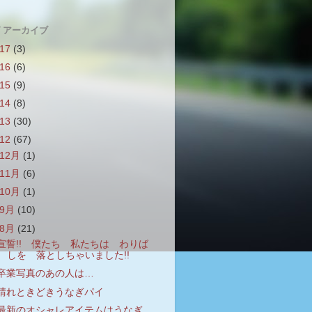
 アーカイブ
017
(3)
016
(6)
015
(9)
014
(8)
013
(30)
012
(67)
12月
(1)
11月
(6)
10月
(1)
9月
(10)
8月
(21)
宣誓!! 僕たち 私たちは わりば
しを 落としちゃいました!!
卒業写真のあの人は…
晴れときどきうなぎパイ
最新のオシャレアイテムはうなぎ